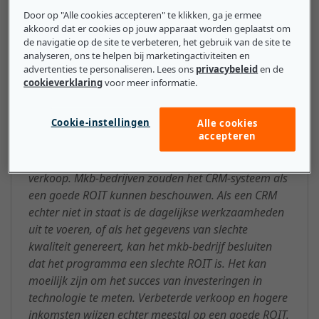
Door op "Alle cookies accepteren" te klikken, ga je ermee
Wat mkb-bedrijven moeten
akkoord dat er cookies op jouw apparaat worden geplaatst om
weten over de ROIT (Return on
de navigatie op de site te verbeteren, het gebruik van de site te
analyseren, ons te helpen bij marketingactiviteiten en
Information Technology)
advertenties te personaliseren. Lees ons
privacybeleid
en de
cookieverklaring
voor meer informatie.
Mkb-bedrijven kunnen nagaan welke hardware,
software of computerresources waar voor hun geld
Cookie-instellingen
Alle cookies
bieden. Een CRM-systeem optimaliseert bijvoorbeeld
accepteren
het contact tussen een mkb-bedrijf en zijn klanten.
Deze verhoogde betrokkenheid leidt tot meer
verkoop. Mkb-bedrijven zouden het CRM-systeem als
een goede ROIT kunnen beschouwen. Als een CRM
echter niet in staat is de dagelijkse werkzaamheden
uit te voeren, of als het gegevens van slechte
kwaliteit genereert, kan het mkb-bedrijf besluiten
dat het programma een slechte ROIT is. Het kan
moeilijk zijn om het succes van investeringen in
technologie te meten. Verbeterde verkoop en hogere
inkomsten wijzen echter meestal op een goede ROIT.