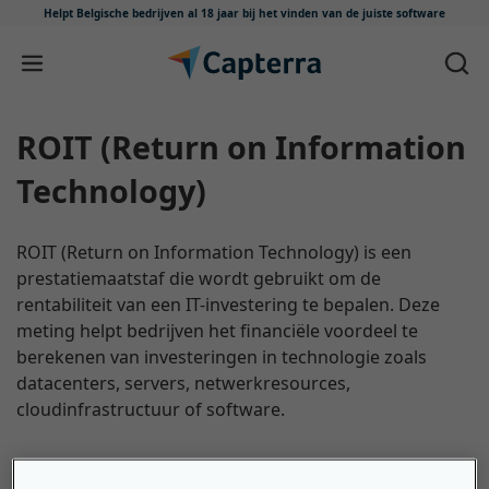
Helpt Belgische bedrijven al 18 jaar
bij het vinden van de juiste software
Meteen naar content
ROIT (Return on Information
Technology)
ROIT (Return on Information Technology) is een
prestatiemaatstaf die wordt gebruikt om de
rentabiliteit van een IT-investering te bepalen. Deze
meting helpt bedrijven het financiële voordeel te
berekenen van investeringen in technologie zoals
datacenters, servers, netwerkresources,
cloudinfrastructuur of software.