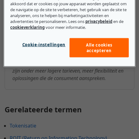
Fintech heeft alles te maken met het vervangen van
akkoord dat er cookies op jouw apparaat worden geplaatst om
de navigatie op de site te verbeteren, het gebruik van de site te
traditionele vormen van bankieren. Dat betekent
analyseren, ons te helpen bij marketingactiviteiten en
dingen anders doen via digitale apps, nieuwe
advertenties te personaliseren. Lees ons
privacybeleid
en de
manieren om geld over te maken en unieke
cookieverklaring
voor meer informatie.
betaalmethoden. Bedrijven die fintechstrategieën en
-technologieën toepassen, helpen hun
Cookie-instellingen
Alle cookies
bankmethoden toekomstbestendig te maken. Meer
accepteren
dan de helft van de mkb-bedrijven gebruikt al een
vorm van fintech binnen de organisatie. Voordelen
zijn onder meer lagere tarieven, meer flexibiliteit en
oplossingen die de consument aanspreken.
Gerelateerde termen
Tokenisatie
ROIT (Return on Information Technology)