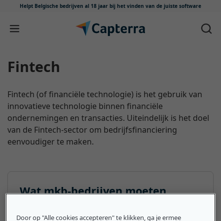
Helpt Belgische bedrijven al 18 jaar
bij het vinden van de juiste software
Meteen naar content
Fintech
Fintech (of financiële technologie) is het gebruik van
innovatieve technologie binnen financiële
ondernemingen en transacties. Uiteindelijk is het doel
van de Fintech-sector om bedrijfsfinanciering
eenvoudiger te maken.
Wat mkb-bedrijven moeten
weten over de Fintech
Door op "Alle cookies accepteren" te klikken, ga je ermee