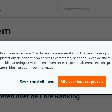
e
tem
dat diverse taken afhandelt, zoals rapportage,
ulp van een IT-infrastructuur die zich uitstrekt over
lle cookies accepteren" te klikken, ga je ermee akkoord dat er cookies op j
laatst om de navigatie op de site te verbeteren, het gebruik van de site te
systeem maakt het voor klanten van de bank mogelijk
pen bij marketingactiviteiten en advertenties te personaliseren. Lees ons
pr
, websites en geldautomaten) toegang te krijgen tot
kieverklaring
voor meer informatie.
nkfiliaal te bezoeken.
Cookie-instellingen
Alle cookies accepteren
eten over de Core Banking