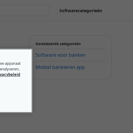
Softwarecategorieën
Gerelateerde categorieën
Software voor banken
ouw apparaat
Mobiel bankieren app
 analyseren,
ivacybeleid