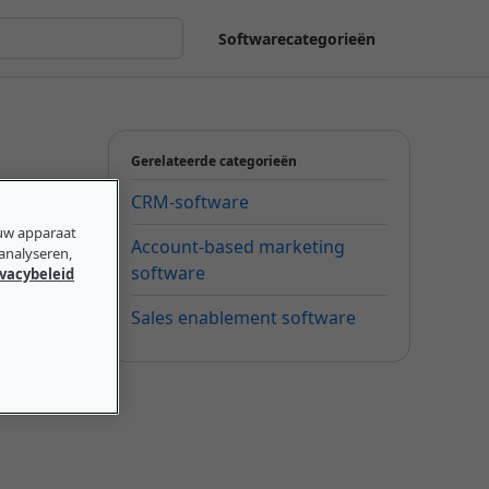
Softwarecategorieën
Gerelateerde categorieën
CRM-software
ouw apparaat
Account-based marketing
 analyseren,
software
ivacybeleid
Sales enablement software