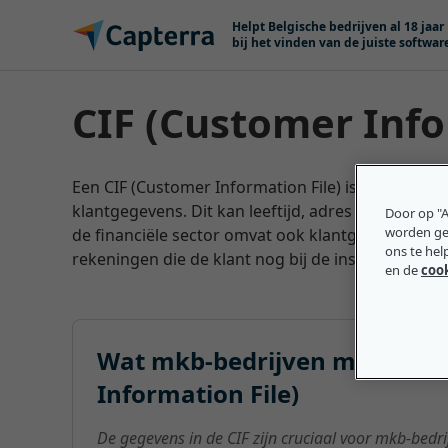
Meteen naar content
Helpt Belgische bedrijven al 18 jaar
bij het vinden van de juiste softwar
CIF (Customer Info
Een CIF (Customer Information File) is een elekt
klantgegevens. Dit kan leeftijd, adres en eerder
Door op "A
worden gep
de financiële sector omvat ook klantgegevens zoa
ons te hel
rekeningen die de klant nog bij de instelling heef
en de
coo
Wat mkb-bedrijven moeten w
Information File)
De gegevens in de CIF zijn cruciaal voor mkb-bedri