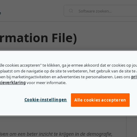
e
rmation File)
ronisch bestand of elektronische map met
e aankopen van klanten omvatten. CIF-informatie voor
lle cookies accepteren" te klikken, ga je ermee akkoord dat er cookies op j
laatst om de navigatie op de site te verbeteren, het gebruik van de site te
ls rekeninginformatie, kredietlijnen en eventuele
pen bij marketingactiviteiten en advertenties te personaliseren. Lees ons
pr
t openstaan.
kieverklaring
voor meer informatie.
Cookie-instellingen
Alle cookies accepteren
eten over de CIF (Customer
jven om een beter inzicht te krijgen in de demografie,