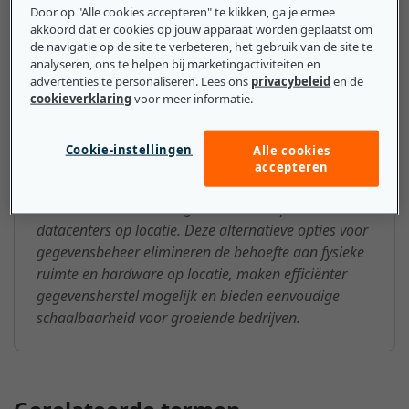
worden beschermd.
Door op "Alle cookies accepteren" te klikken, ga je ermee
akkoord dat er cookies op jouw apparaat worden geplaatst om
de navigatie op de site te verbeteren, het gebruik van de site te
analyseren, ons te helpen bij marketingactiviteiten en
advertenties te personaliseren. Lees ons
privacybeleid
en de
Wat mkb-bedrijven moeten
cookieverklaring
voor meer informatie.
weten over de Datacenter
Cookie-instellingen
Alle cookies
Veel mkb-bedrijven maken gebruik van datacenters
accepteren
in de cloud, gedeelde fysieke datacenters of
datacenters voor managed services in plaats van
datacenters op locatie. Deze alternatieve opties voor
gegevensbeheer elimineren de behoefte aan fysieke
ruimte en hardware op locatie, maken efficiënter
gegevensherstel mogelijk en bieden eenvoudige
schaalbaarheid voor groeiende bedrijven.