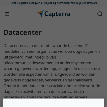
Helpt Belgische bedrijven al 18 jaar
bij het vinden van de juiste software
Meteen naar content
Datacenter
Datacenters zijn de ruimte waar de backend IT-
middelen van een organisatie worden opgeslagen en
uitgevoerd, met inbegrip van
telecommunicatiesystemen en andere systemen
waarin gegevens worden opgeslagen. In deze ruimte
worden alle aspecten van IT uitgevoerd en worden
gegevens opgeslagen, verwerkt en geanalyseerd.
Omdat in het datacenter cruciale onderdelen voor de
dagelijkse activiteiten van de organisatie zijn
opgeslagen, zoals routers, firewalls en servers,
moeten deze met de juiste beveiligingsmaatregelen