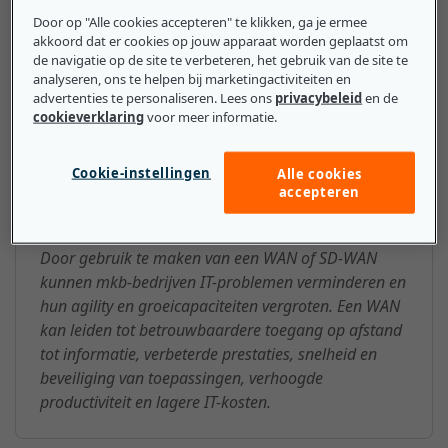
gebaseerd is, heet een SD-WAN, en maakt gebruik van
Door op "Alle cookies accepteren" te klikken, ga je ermee
specifieke software (software-defined of SD). Het
akkoord dat er cookies op jouw apparaat worden geplaatst om
internet is ook een WAN.
de navigatie op de site te verbeteren, het gebruik van de site te
analyseren, ons te helpen bij marketingactiviteiten en
advertenties te personaliseren. Lees ons
privacybeleid
en de
cookieverklaring
voor meer informatie.
Wat mkb-bedrijven moeten
Cookie-instellingen
Alle cookies
weten over de WAN (Wide-Area
accepteren
Network)
Door gebruik te maken van een WAN of SD-WAN
kunnen mkb-bedrijven IT-problemen verminderen en
hun agility en groeicapaciteiten vergroten. Een WAN
kan leiden tot betrouwbaardere toegang op afstand
tot informatie, verbeterde prestaties, snelheid en
beveiliging van toepassingen, verhoogde
productiviteit en lagere IT-kosten.