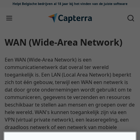
Helpt Belgische bedrijven al 18 jaar
bij het vinden van de juiste software
Meteen naar content
WAN (Wide-Area Network)
Een WAN (Wide-Area Network) is een
communicatienetwerk dat overal ter wereld
toegankelijk is. Een LAN (Local Area Network) beperkt
zich tot één gebouw, terwijl een WAN een netwerk is
dat door grote ondernemingen wordt gebruikt om te
communiceren, gegevens te verzenden en resources
beschikbaar te stellen aan mensen en groepen over de
hele wereld. WAN's kunnen toegankelijk zijn via een
VPN (virtual private network), een leaseregeling, een
draadloos netwerk of een netwerk van mobiele
telefoons. Een soort WAN dat virtueel of op de cloud