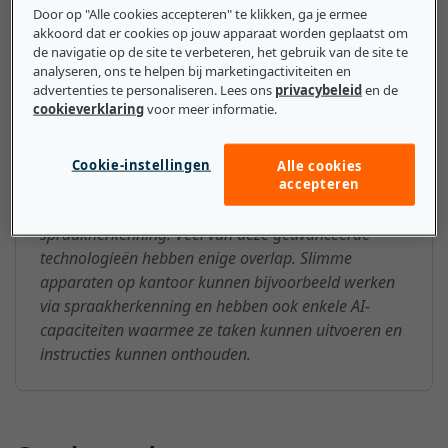
Door op "Alle cookies accepteren" te klikken, ga je ermee
akkoord dat er cookies op jouw apparaat worden geplaatst om
de navigatie op de site te verbeteren, het gebruik van de site te
Wat mkb-bedrijven moeten
analyseren, ons te helpen bij marketingactiviteiten en
weten over de Geavanceerde
advertenties te personaliseren. Lees ons
privacybeleid
en de
cookieverklaring
voor meer informatie.
technologie
Sommige mkb-bedrijven maken mogelijk gebruik
Cookie-instellingen
Alle cookies
accepteren
van geavanceerde technologieën, zoals AI, virtual of
augmented reality of geavanceerde
spraakherkenning. Veel van deze geavanceerde
technologieën hebben enige overlap. Slimme
apparaten op kantoor kunnen bijvoorbeeld werken
via spraakherkenning en hebben ook enkele AI-
capaciteiten waarmee ze taken kunnen uitvoeren en
instructies kunnen onthouden.