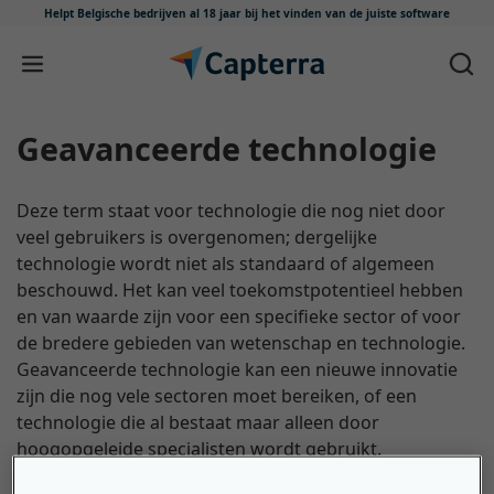
Helpt Belgische bedrijven al 18 jaar
bij het vinden van de juiste software
Meteen naar content
Geavanceerde technologie
Deze term staat voor technologie die nog niet door
veel gebruikers is overgenomen; dergelijke
technologie wordt niet als standaard of algemeen
beschouwd. Het kan veel toekomstpotentieel hebben
en van waarde zijn voor een specifieke sector of voor
de bredere gebieden van wetenschap en technologie.
Geavanceerde technologie kan een nieuwe innovatie
zijn die nog vele sectoren moet bereiken, of een
technologie die al bestaat maar alleen door
hoogopgeleide specialisten wordt gebruikt.