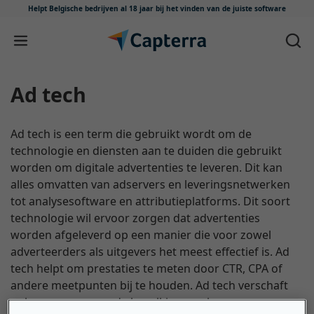
Helpt Belgische bedrijven al 18 jaar
bij het vinden van de juiste software
Meteen naar content
Ad tech
Ad tech is een term die gebruikt wordt om de
technologie en diensten aan te duiden die gebruikt
worden om digitale advertenties te leveren. Dit kan
alles omvatten van adservers en leveringsnetwerken
tot analysesoftware en attributieplatforms. Dit soort
technologie wil ervoor zorgen dat advertenties
worden afgeleverd op een manier die voor zowel
adverteerders als uitgevers het meest effectief is. Ad
tech helpt om prestaties te meten door CTR, CPA of
andere meetpunten bij te houden. Ad tech verschaft
ook gegevens over de bevolking, zoals