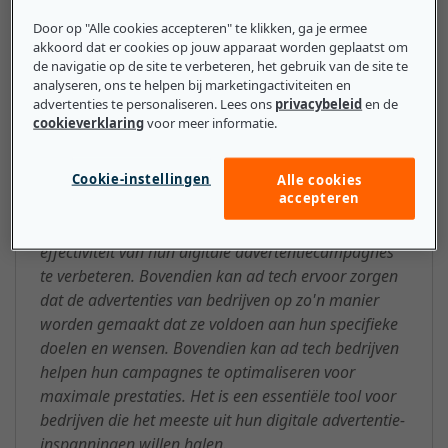
leeftijdsgroepen, geslachtoverzichten, enz. zodat
Door op "Alle cookies accepteren" te klikken, ga je ermee
marketeers hun advertenties doeltreffender op
akkoord dat er cookies op jouw apparaat worden geplaatst om
specifieke groepen mensen kunnen richten.
de navigatie op de site te verbeteren, het gebruik van de site te
analyseren, ons te helpen bij marketingactiviteiten en
advertenties te personaliseren. Lees ons
privacybeleid
en de
cookieverklaring
voor meer informatie.
Wat mkb-bedrijven moeten
Cookie-instellingen
weten over de Ad tech
Alle cookies
accepteren
Bedrijven kunnen ad tech gebruiken om de
effectiviteit van hun digitale advertentiecampagnes
te verbeteren. Bovendien kan ad tech ervoor zorgen
dat de advertenties van bedrijven op zo'n manier
worden gemaakt dat ze voldoen aan hun specifieke
doelen en wensen. Bovendien kan ad tech bedrijven
helpen hun campagnes te optimaliseren voor
maximale prestaties. Het is een essentiële tool voor
bedrijven die het meeste uit hun digitale advertentie-
inspanningen willen halen.