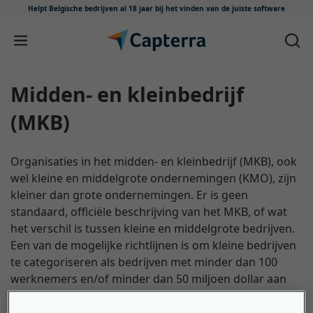
Helpt Belgische bedrijven al 18 jaar
bij het vinden van de juiste software
Meteen naar content
Midden- en kleinbedrijf
(MKB)
Organisaties in het midden- en kleinbedrijf (MKB), ook
wel kleine en middelgrote ondernemingen (KMO), zijn
kleiner dan grote ondernemingen. Er is geen
standaard, officiële beschrijving van het MKB, of wat
het verschil is tussen kleine en middelgrote bedrijven.
Een van de mogelijke richtlijnen is om kleine bedrijven
te categoriseren als bedrijven met minder dan 100
werknemers en/of minder dan 50 miljoen dollar aan
jaaromzet, terwijl middelgrote bedrijven minder dan
1000 werknemers hebben en/of minder dan 1 miljard