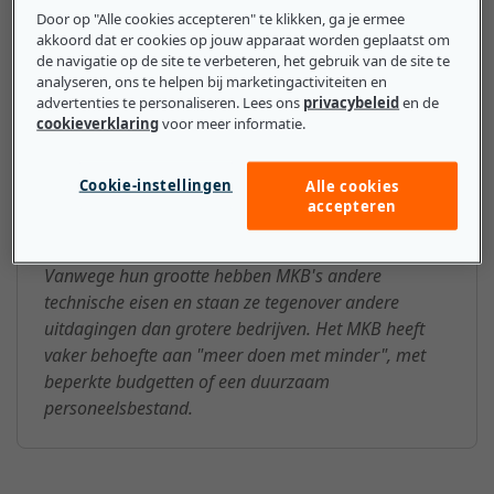
Door op "Alle cookies accepteren" te klikken, ga je ermee
dollar aan inkomsten (maar meer dan 50 miljoen
akkoord dat er cookies op jouw apparaat worden geplaatst om
dollar).
de navigatie op de site te verbeteren, het gebruik van de site te
analyseren, ons te helpen bij marketingactiviteiten en
advertenties te personaliseren. Lees ons
privacybeleid
en de
cookieverklaring
voor meer informatie.
Wat mkb-bedrijven moeten
Cookie-instellingen
Alle cookies
weten over de Midden- en
accepteren
kleinbedrijf (MKB)
Vanwege hun grootte hebben MKB's andere
technische eisen en staan ze tegenover andere
uitdagingen dan grotere bedrijven. Het MKB heeft
vaker behoefte aan "meer doen met minder", met
beperkte budgetten of een duurzaam
personeelsbestand.