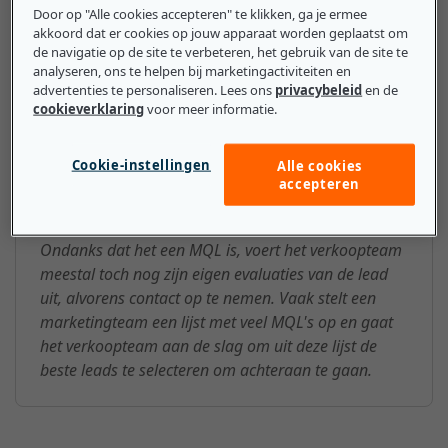
Door op "Alle cookies accepteren" te klikken, ga je ermee
vervolgens doorgegeven aan het verkoopteam, zodat
akkoord dat er cookies op jouw apparaat worden geplaatst om
de lead kan worden omgezet in een klant.
de navigatie op de site te verbeteren, het gebruik van de site te
analyseren, ons te helpen bij marketingactiviteiten en
advertenties te personaliseren. Lees ons
privacybeleid
en de
cookieverklaring
voor meer informatie.
Wat mkb-bedrijven moeten
Cookie-instellingen
Alle cookies
weten over de MQL (Marketing-
accepteren
Qualified Lead)
Ondanks dat het een MQL is, voert het verkoopteam
meestal toch nog zijn eigen evaluaties van de lead
uit, alvorens contact op te nemen. Vaak stelt een
marketingteam een lijst met veel MQL's op en gaat
het verkoopteam aan de slag om uit deze lijst de
beste leads te selecteren om achteraan te gaan.