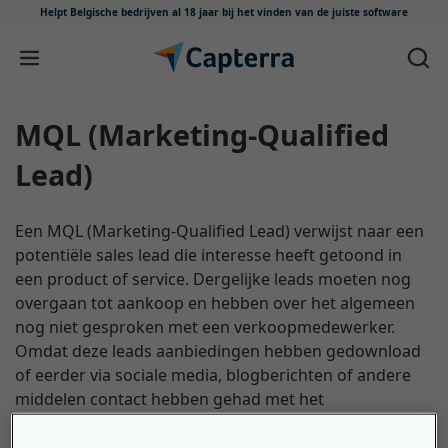
Helpt Belgische bedrijven al 18 jaar
bij het vinden van de juiste software
Meteen naar content
MQL (Marketing-Qualified
Lead)
Een MQL (Marketing-Qualified Lead) verwijst naar een
potentiële sales lead die interesse heeft getoond in
een product of service. Dergelijke leads moeten nog
overgaan tot aankoop en hebben over het algemeen
nog niet gesproken met een verkoopmedewerker.
Omdat deze leads aanbiedingen hebben gedownload
of eerder via sociale media, blogberichten of andere
middelen contact hebben gehad met het
marketingteam, is de kans groter dat ze een aankoop
doen dan andere potentiële leads. Deze MQL's worden